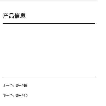
产品信息
上一个：
SV-P15
下一个：
SV-P50