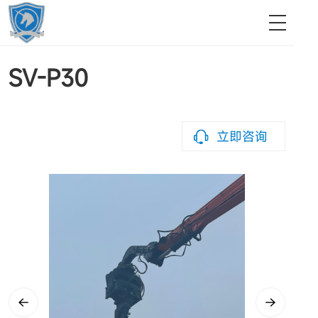
产品中心
行业应用
SV-P30
新闻中心
联系我们
立即咨询
EN